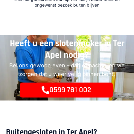
ongewenst bezoek buiten blijven
Heeft u een slotenmaker in Ter
Apel nodig?
Bel ons gewoon even – dag of nacht – en we
zorgen dat u weer veilig binnen bent.
0599 781 002
Buitengesloten in Ter Apel?