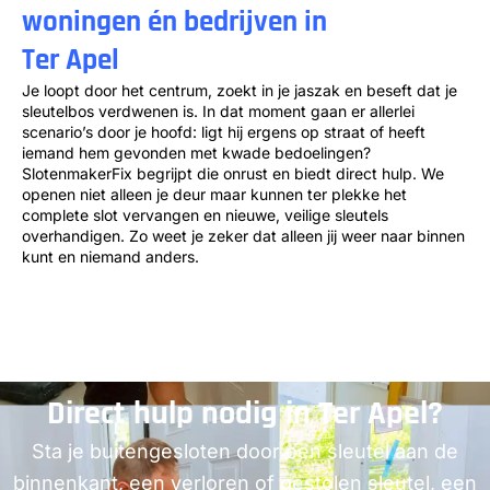
woningen én bedrijven in
Ter Apel
Je loopt door het centrum, zoekt in je jaszak en beseft dat je
sleutelbos verdwenen is. In dat moment gaan er allerlei
scenario’s door je hoofd: ligt hij ergens op straat of heeft
iemand hem gevonden met kwade bedoelingen?
SlotenmakerFix begrijpt die onrust en biedt direct hulp. We
openen niet alleen je deur maar kunnen ter plekke het
complete slot vervangen en nieuwe, veilige sleutels
overhandigen. Zo weet je zeker dat alleen jij weer naar binnen
kunt en niemand anders.
Direct hulp nodig in Ter Apel?
Sta je buitengesloten door een sleutel aan de
binnenkant, een verloren of gestolen sleutel, een