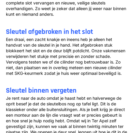
complete slot vervangen en nieuwe, veilige sleutels
overhandigen. Zo weet je zeker dat alleen jij weer naar binnen
kunt en niemand anders.
Sleutel afgebroken in het slot
Een draai, een zacht knakje en ineens heb je alleen het
handvat van de sleutel in je hand. Het afgebroken stuk
blokkeert het slot en de deur blijft potdicht. Onze vakmensen
verwijderen het stukje met precisie en zonder schade.
Vervolgens testen we of de cilinder nog betrouwbaar is. Zo
niet, dan plaatsen we in overleg meteen een nieuwe cilinder
met SKG-keurmerk zodat je huis weer optimaal beveiligd is.
Sleutel binnen vergeten
Je rent naar de auto omdat je haast hebt en halverwege de
oprit besef je dat de sleutelbos nog op tafel ligt. Dit is de
klassieker onder alle buitensluitingen. Als je belt krijg je direct
een monteur aan de lijn die vraagt wat er precies gebeurt is
en hoe snel je hulp nodig hebt. Omdat wij in Ter Apel zelf
gevestigd zijn, kunnen we vaak al binnen twintig minuten ter
plaatse zijn. We openen je deur snel, leggen uit hoe je dit in de