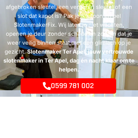
afgebroken sleutel, een vergeten sleutel of een
slot dat kapot is? Pak je telefoon en bel
SlotenmakerFix. Wij laten je niet wachten,
openen je deur zonder schade en zorgen dat je
weer veilig binnen staat met een glimlach op je
gezicht.
Slotenmaker Ter Apel, jouw vertrouwde
slotenmaker in Ter Apel, dag én nacht klaar om te
helpen.
0599 781 002