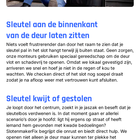
Sleutel aan de binnenkant
van de deur laten zitten
Niets voelt frustrerender dan door het raam te zien dat je
sleutel pal in het slot hangt terwijl jij buiten staat. Geen zorgen,
onze monteurs gebruiken speciaal gereedschap om de deur
vlot en schadevrij te openen. Omdat we lokaal gevestigd zijn,
arriveren we snel en hoef je niet in de regen of kou te
wachten. We checken direct of het slot nog soepel draait
zodat je na afloop weer met vertrouwen kunt afsluiten.
Sleutel kwijt of gestolen
Je loopt door het centrum, zoekt in je jaszak en beseft dat je
sleutelbos verdwenen is. In dat moment gaan er allerlei
scenario’s door je hoofd: ligt hij ergens op straat of heeft
iemand hem gevonden met kwade bedoelingen?
SlotenmakerFix begrijpt die onrust en biedt direct hulp. We
openen niet alleen je deur maar kunnen ter plekke het